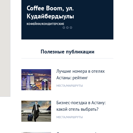
Coffee Boom, ул.
Дворец 
Кудайбердыулы
ЗДАНИЯ
КОФЕЙНИ/КОНДИТЕРСКИЕ
Полезные публикации
Лучшие номера в отелях
Астаны: рейтинг
МЕСТА/МАРШРУТЫ
Бизнес-поездка в Астану:
какой отель выбрать?
МЕСТА/МАРШРУТЫ