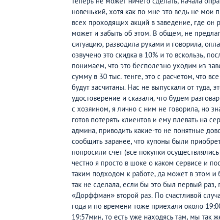
теперь не может ничего сделать, начала опр
новенький, хотя как по мне это ведь не мои 
всех проходящих акций в заведение, где он 
может и забыть об этом. В общем, не предлаг
ситуацию, разводила руками и говорила, опла
озвучено это скидка в 10% и то вскользь, по
понимаем, что это бесполезно уходим из зав
сумму в 30 тыс. тенге, это с расчетом, что в
будут засчитаны. Нас не выпускали от туда, э
удостоверение и сказали, что будем разгова
с хозяином, я лично с ним не говорила, но зна
готов потерять клиентов и ему плевать на сер
админа, приводить какие-то не понятные дов
сообщить заранее, что купоны были приобрет
попросили счет (все покупки осуществлялись 
честно я просто в шоке о каком сервисе и п
таким подходом к работе, да может в этом и
так не сделала, если бы это был первый раз,
«Дорффман» второй раз. По счастливой случ
года и по времени тоже приехали около 19:
19:57мин, то есть уже находясь там, мы так 