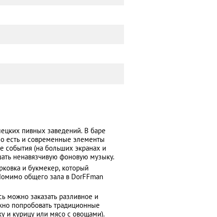
ецких пивных заведений. В баре
Но есть и современные элементы
е события (на больших экранах и
ушать ненавязчивую фоновую музыку.
арковка и букмекер, который
 Помимо общего зала в DorFFman
ь можно заказать разливное и
ожно попробовать традиционные
у и курицу или мясо с овощами).