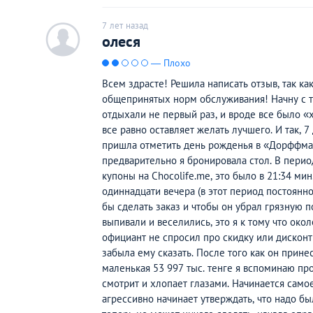
7 лет назад
c
олеся
— Плохо
Всем здрасте! Решила написать отзыв, так ка
общепринятых норм обслуживания! Начну с т
отдыхали не первый раз, и вроде все было «
все равно оставляет желать лучшего. И так, 7
пришла отметить день рожденья в «Дорффман»
предварительно я бронировала стол. В пери
купоны на Chocolife.me‎, это было в 21:34 м
одиннадцати вечера (в этот период постоянн
бы сделать заказ и чтобы он убрал грязную п
выпивали и веселились, это я к тому что око
официант не спросил про скидку или дисконт
забыла ему сказать. После того как он прине
маленькая 53 997 тыс. тенге я вспоминаю пр
смотрит и хлопает глазами. Начинается само
агрессивно начинает утверждать, что надо б