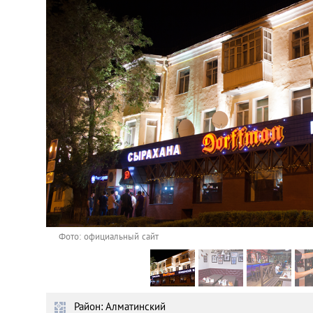
Астана
Афины
Киев
Лондон
Лос-Анджелес
Москва
Париж
Фото: официальный сайт
Паттайя
Район: Алматинский
Пхукет