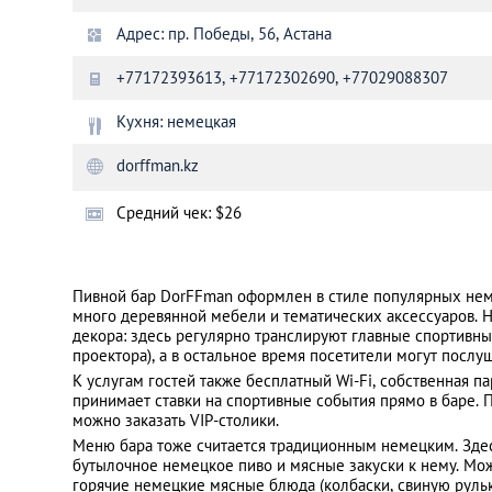
Адрес: пр. Победы, 56, Астана
Санкт-Петербург
+77172393613, +77172302690, +77029088307
Кухня: немецкая
dorffman.kz
Средний чек: $26
Пивной бар DorFFman оформлен в стиле популярных нем
много деревянной мебели и тематических аксессуаров. 
декора: здесь регулярно транслируют главные спортивны
проектора), а в остальное время посетители могут посл
К услугам гостей также бесплатный Wi-Fi, собственная п
принимает ставки на спортивные события прямо в баре.
можно заказать VIP-столики.
Меню бара тоже считается традиционным немецким. Здес
бутылочное немецкое пиво и мясные закуски к нему. М
горячие немецкие мясные блюда (колбаски, свиную рульк