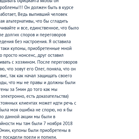
авдывать официанта якобы он
проблемы!!! Он должен быть в курсе
работает, Ведь выпивший человек
ая альтернативы, что бы сгладить
чивайте и все, единственное, что было
сле долгих споров и переговоров
едения без настроения. Я оставила
се таки купоны, приобретенные мной
то просто нонсенс, друг оставил
ривать с хозяином. После переговоров
ю, что зовут его Олег, поняла, что он
вис, так как начал защищать своего
оды, что мы не правы и должны были
ены за 5мин до того как мы
электронно, есть доказательства)
остоянных клиентах может идти речь с
 была моя ошибка не спорю, но я бы
 по данной акции мы были в
айности мы там были 7 ноября 2018
00мин, купоны были приобретены в
же посидели поели и попили.