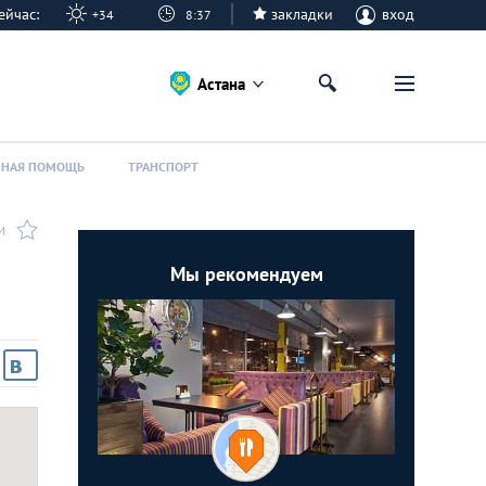
 сейчас:
закладки
вход
+34
8:37
Астана
ННАЯ ПОМОЩЬ
ТРАНСПОРТ
И
Мы рекомендуем