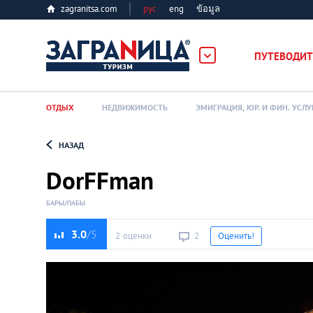
zagranitsa.com
рус
eng
ข้อมูล
ПУТЕВОДИТ
ОТДЫХ
НЕДВИЖИМОСТЬ
ЭМИГРАЦИЯ, ЮР. И ФИН. УСЛУ
НАЗАД
Loading...
DorFFman
БАРЫ/ПАБЫ
3.0
2 оценки
2
Оценить!
Алматы