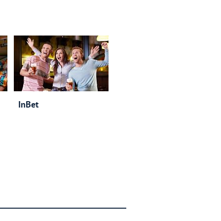
InBet