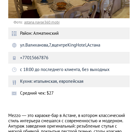
Фото:
astana.navse360.mobi
Район: Алматинский
ул.Валиханова,7,вцентреKingHotel,Астана
+77015667876
с 18:00 до последнего клиента, без выходных
Кухня: итальянская, европейская
Средний чек: $27
Mezzo — это караоке-бар в Астане, в котором классический
стиль интерьера смешался с современностью и модерном.
Антураж заведения оригинальный: резьбленые стулья с
мягкой обивкой, покрытые пестрой тканью, столы красиво