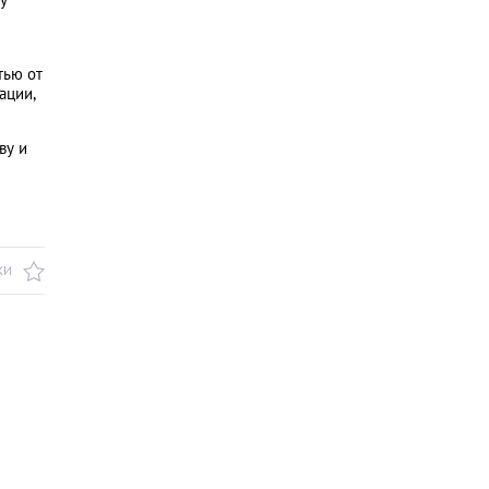
тью от
ации,
ву и
КИ