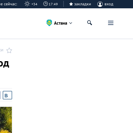
ане сейчас:
закладки
вход
+34
17:49
Астана
КИ
од