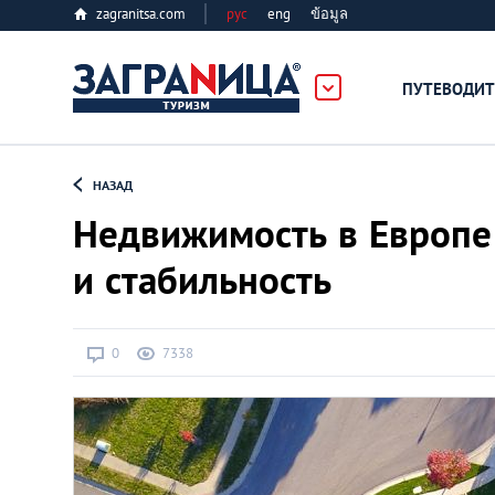
zagranitsa.com
рус
eng
ข้อมูล
ПУТЕВОДИТ
Loading...
НАЗАД
Недвижимость в Европе 
и стабильность
Алматы
0
7338
Астана
Афины