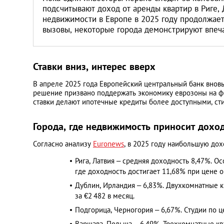
подсчитывают доход от аренды квартир в Риге,
недвижимости в Европе в 2025 году продолжает
вызовы, некоторые города демонстрируют впеч
Ставки вниз, интерес вверх
В апреле 2025 года Европейский центральный банк вновь
решение призвано поддержать экономику еврозоны на ф
ставки делают ипотечные кредиты более доступными, ст
Города, где недвижимость приносит дохо
Согласно анализу
Euronews
, в 2025 году наибольшую до
Рига, Латвия – средняя доходность 8,47%. 
где доходность достигает 11,68% при цене ок
Дублин, Ирландия – 6,83%. Двухкомнатные кв
за €2 482 в месяц.​
Подгорица, Черногория – 6,67%. Студии по це
Варшава, Польша – 6,49%. Трехкомнатные кв