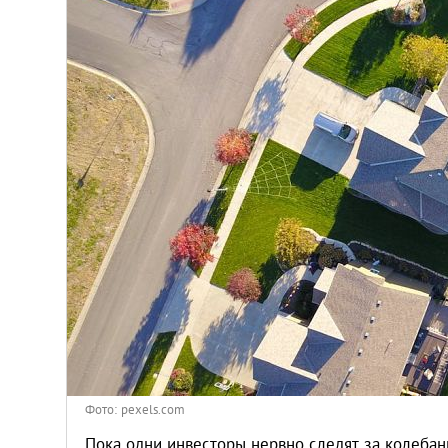
Киев
Лондон
Лос-Анджелес
Москва
Париж
Паттайя
Пхукет
Санкт-Петербург
Фото: pexels.com
Пока одни инвесторы нервно следят за колеба