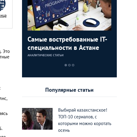
Nица
ли Как
Самые востребованные IT-
Не мечта
ацию за
специальности в Астане
Действ
. Это
ейс
стажиро
АНАЛИТИЧЕСКИЕ СТАТЬИ
АНАЛИТИЧЕСКИЕ 
нтные
обучени
​
Популярные статьи
лнс,
Выбирай казахстанское!
аясь
ТОП-10 сериалов, с
которыми можно коротать
.​
осень
нде