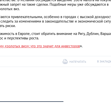
ожный запрет на такие сделки. Подобные меры уже обсуждаются в
золотых виз.
таются привлекательными, особенно в городах с высокой доходнос
следить за изменениями в законодательстве и экономической ситу
ь риски.​
имость в Европе, стоит обратить внимание на Ригу, Дублин, Варша
ос и перспективы роста.
 «золотых виз»: что это значит для инвесторов
».
В ЗАКЛАД
НАПЕЧАТАТЬ