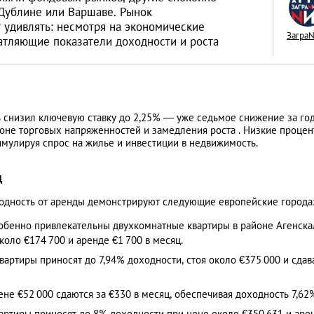
 Дублине или Варшаве. Рынок
 удивлять: несмотря на экономические
Загра
атляющие показатели доходности и роста
Верните деньги, и
получить компенс
 снизил ключевую ставку до 2,25% — уже седьмое снижение за год
отмененный авиар
АНАЛИТИЧЕСКИЕ СТАТЬИ
оне торговых напряженностей и замедления роста . Низкие проце
имулируя спрос на жилье и инвестиции в недвижимость.
д
ходность от аренды демонстрируют следующие европейские города:
Особенно привлекательны двухкомнатные квартиры в районе Агенска
оло €174 700 и аренде €1 700 в месяц.​
артиры приносят до 7,94% доходности, стоя около €375 000 и сдав
не €52 000 сдаются за €330 в месяц, обеспечивая доходность 7,62%
артиры приносят до 8% доходности при цене около €350 631 и аре