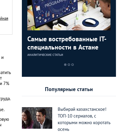
айная
ли Как
Самые востребованные IT-
Не мечта
ацию за
специальности в Астане
Действ
ейс
стажиро
АНАЛИТИЧЕСКИЕ СТАТЬИ
АНАЛИТИЧЕСКИЕ 
 и
обучени
атить
т
 и 7%
Популярные статьи
руда.
Выбирай казахстанское!
ше.
ТОП-10 сериалов, с
ервую
которыми можно коротать
ы
осень