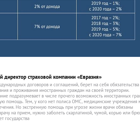
й директор страховой компании «Евразия»
ждународных договоров и соглашений, берет на себя обязательства
ния и проживания иностранных граждан на своей территории.
ние подразумевает в числе прочего возможность иностранных гра
ую помощь. Тем, у кого нет полиса ОМС, медицинские учреждения 
лечения. Но экстренную помощь при угрозе жизни врачи обязаны
к врачу на прием, нужно заболеть скарлатиной, чумой, корью или б
ет государства