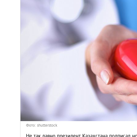
Киев
Лондон
Лос-Анджелес
Москва
Париж
Паттайя
Пхукет
Санкт-Петербург
Фото: shutterstock
Не так давно президент Казахстана подписал 