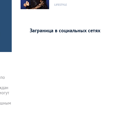
LIFESTYLE
Заграница в социальных сетях
 по
ждан
могут
рюшным