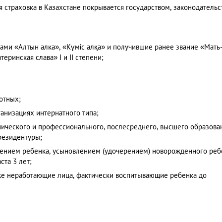
 страховка в Казахстане покрывается государством, законодатель
ами «Алтын алка», «Күміс алқа» и получившие ранее звание «Мать
ринская слава» I и II степени;
отных;
анизациях интернатного типа;
нического и профессионального, послесреднего, высшего образован
резидентуры;
ждением ребенка, усыновлением (удочерением) новорожденного реб
ста 3 лет;
е неработающие лица, фактически воспитывающие ребенка до