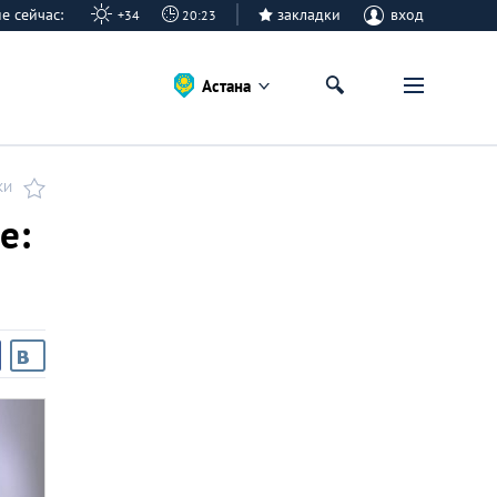
ане сейчас:
закладки
вход
+34
20:23
Астана
КИ
е: