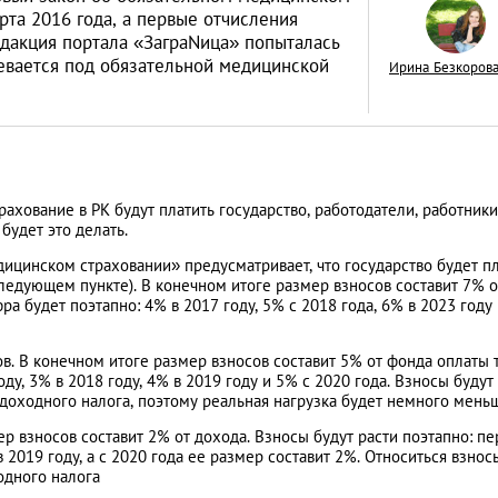
рта 2016 года, а первые отчисления
едакция портала «ЗаграNица» попыталась
мевается под обязательной медицинской
Ирина Безкоров
Верните деньги, и
получить компенс
отмененный авиар
АНАЛИТИЧЕСКИЕ СТАТЬИ
рахование в РК будут платить государство, работодатели, работники
будет это делать.
цинском страховании» предусматривает, что государство будет пл
следующем пункте). В конечном итоге размер взносов составит 7% о
ра будет поэтапно: 4% в 2017 году, 5% с 2018 года, 6% в 2023 году
в. В конечном итоге размер взносов составит 5% от фонда оплаты т
оду, 3% в 2018 году, 4% в 2019 году и 5% с 2020 года. Взносы будут
доходного налога, поэтому реальная нагрузка будет немного мень
ер взносов составит 2% от дохода. Взносы будут расти поэтапно: п
2019 году, а с 2020 года ее размер составит 2%. Относиться взнос
одного налога