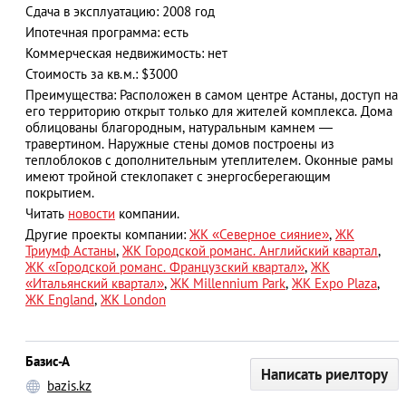
Сдача в эксплуатацию: 2008 год
Ипотечная программа: есть
Коммерческая недвижимость: нет
Стоимость за кв.м.: $3000
АЗАД
Преимущества: Расположен в самом центре Астаны, доступ на
его территорию открыт только для жителей комплекса. Дома
облицованы благородным, натуральным камнем —
травертином. Наружные стены домов построены из
теплоблоков с дополнительным утеплителем. Оконные рамы
имеют тройной стеклопакет с энергосберегающим
покрытием.
Читать
новости
компании.
Другие проекты компании:
ЖК «Северное сияние»
,
ЖК
Триумф Астаны
,
ЖК Городской романс. Английский квартал
,
ЖК «Городской романс. Французский квартал»
,
ЖК
«Итальянский квартал»
,
ЖК Millennium Park
,
ЖК Expo Plaza
,
ЖК England
,
ЖК London
Базис-А
Написать риелтору
bazis.kz