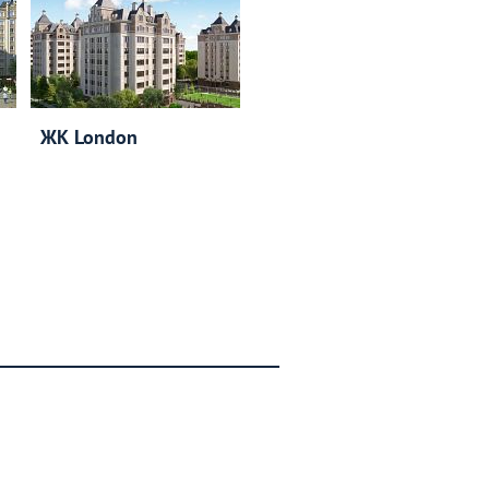
ЖК London