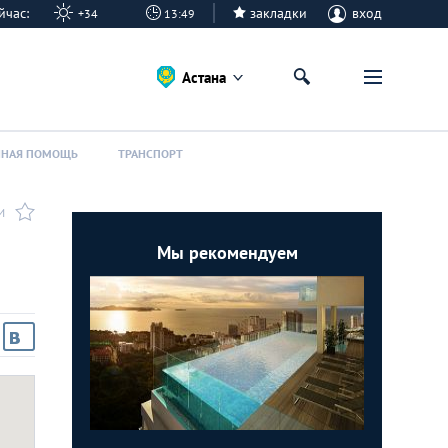
сейчас:
закладки
вход
+34
13:49
Астана
ННАЯ ПОМОЩЬ
ТРАНСПОРТ
И
Мы рекомендуем