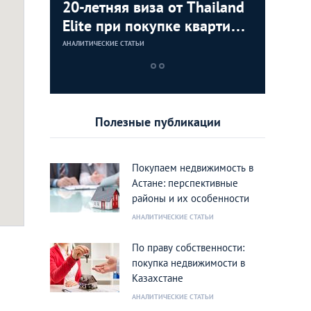
20-летняя виза от Thailand
20-летня
квартал»
ЖК «Ита
Elite при покупке квартиры
Elite пр
НОВОСТРОЙКИ
в Southpoint!
в Southp
АНАЛИТИЧЕСКИЕ СТАТЬИ
АНАЛИТИЧЕСКИЕ 
Полезные публикации
Покупаем недвижимость в
Астане: перспективные
районы и их особенности
АНАЛИТИЧЕСКИЕ СТАТЬИ
По праву собственности:
покупка недвижимости в
Казахстане
АНАЛИТИЧЕСКИЕ СТАТЬИ