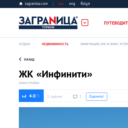
zagranitsa.com
рус
eng
ข้อมูล
ПУТЕВОДИТ
ОТДЫХ
НЕДВИЖИМОСТЬ
ЭМИГРАЦИЯ, ЮР. И ФИН. УСЛУ
НАЗАД
Loading...
ЖК «Инфинити»
НОВОСТРОЙКИ
4.0
2 оценки
2
Оценить!
Алматы