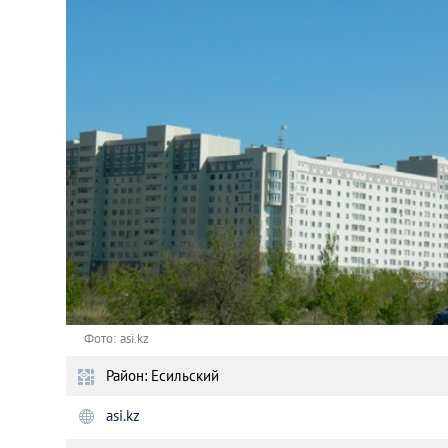
Астана
Афины
Киев
Лондон
Лос-Анджелес
Москва
Париж
Фото: asi.kz
Район: Есильский
Паттайя
asi.kz
Пхукет